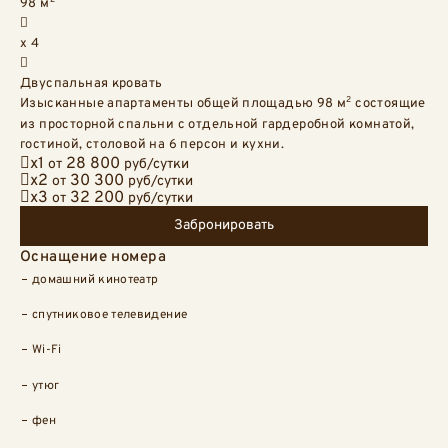
Площадь:
98 м
Вместимость:
x
4
Кровати:
Двуспальная кровать
2
Изысканные апартаменты общей площадью 98 м
состоящие
из просторной спальни с отдельной гардеробной комнатой,
гостиной, столовой на 6 персон и кухни.
Цены
Для одного человека:
x1
28 800
от
руб
/сутки
Для двух человек:
x2
30 300
от
руб
/сутки
Для трёх человек:
x3
32 200
от
руб
/сутки
Забронировать
Оснащение номера
домашний кинотеатр
спутниковое телевидение
Wi-Fi
утюг
фен