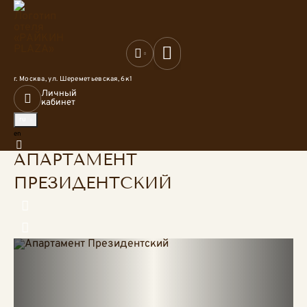
TravelLine: Platform
г. Москва,
ул. Шереметьевская, 6к1
Личный
кабинет
ru
English
en
Главная
Проживание
Апартамент Президентский
АПАРТАМЕНТ
ПРЕЗИДЕНТСКИЙ
Предыдущий слайд
Следующий слайд