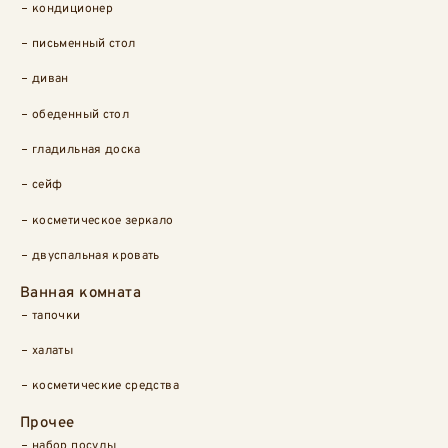
кондиционер
письменный стол
диван
обеденный стол
гладильная доска
сейф
косметическое зеркало
двуспальная кровать
Ванная комната
тапочки
халаты
косметические средства
Прочее
набор посуды